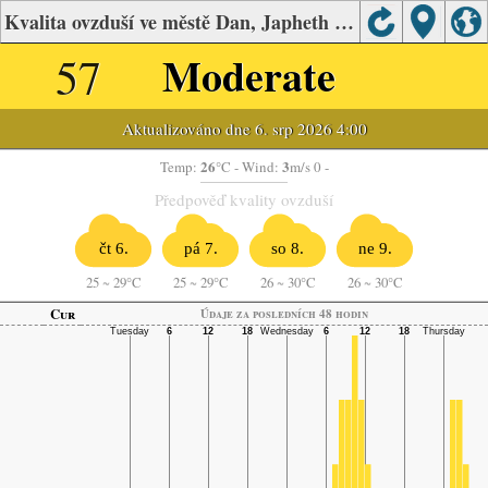
Kvalita ovzduší ve městě Dan, Japheth Jaffa
57
Moderate
Aktualizováno dne 6. srp 2026 4:00
26
3
Temp:
°C
- Wind:
m/s 0 -
Předpověď kvality ovzduší
čt 6.
pá 7.
so 8.
ne 9.
25
~
29°C
25
~
29°C
26
~
30°C
26
~
30°C
Cur
Údaje za posledních 48 hodin