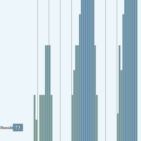
73
Humidity