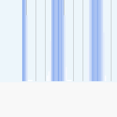
SHARE
Share: Rishon Lezion, Gush Dan, Israel levegőminőségi
indexe
58
(Mérsékelt)