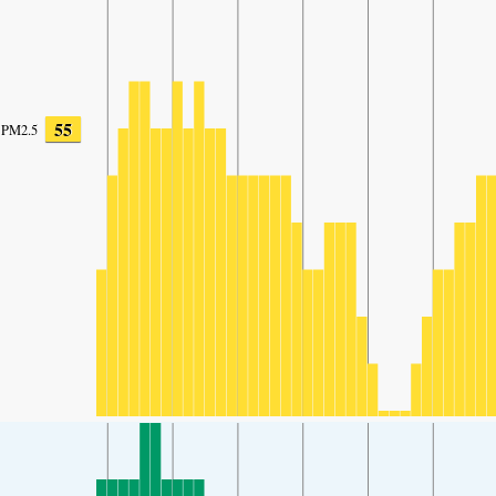
55
PM2.5