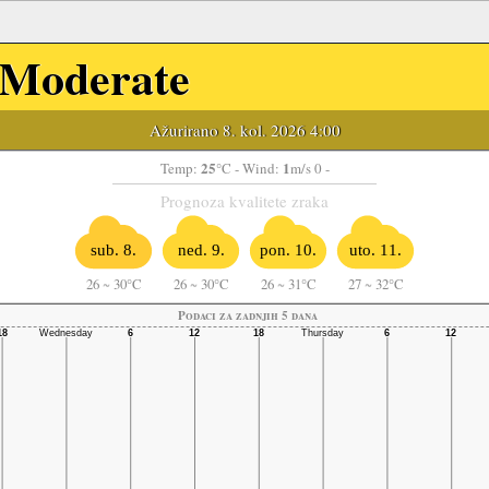
Moderate
Ažurirano 8. kol. 2026 4:00
25
1
Temp:
°C
- Wind:
m/s 0 -
Prognoza kvalitete zraka
sub. 8.
ned. 9.
pon. 10.
uto. 11.
26
~
30°C
26
~
30°C
26
~
31°C
27
~
32°C
Podaci za zadnjih 5 dana