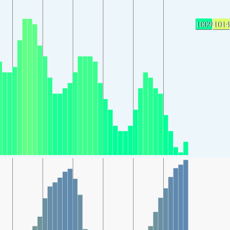
1009
1014