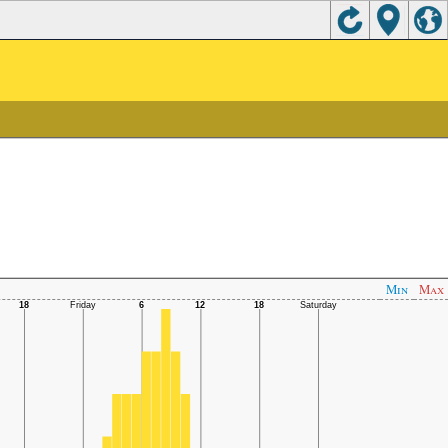
Min
Max