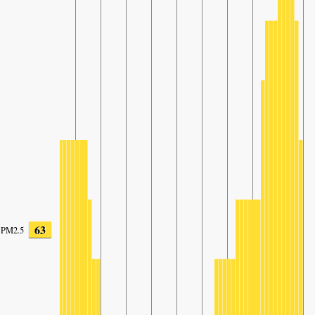
63
PM2.5