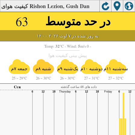
کیفیت هوای Rishon Lezion, Gush Dan
در حد متوسط
63
به روز شده در ۷ اوت ۲۰۲۶ ۱۲:۰۰
32
5
Temp:
°C
- Wind:
m/s 0 -
پیش بینی کیفیت هوا
سه‌شنبه ۱۱م
دوشنبه ۱۰م
یک‌شنبه ۹م
شنبه ۸م
جمعه ۷م
25
~
29°C
26
~
30°C
26
~
30°C
27
~
31°C
27
~
32°C
Cur
داده های 48 ساعت گذشته