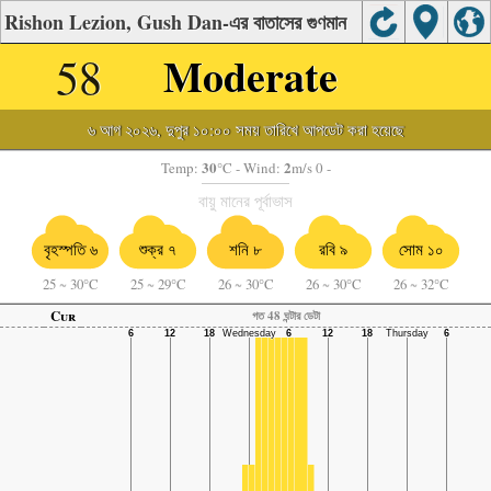
Rishon Lezion, Gush Dan-এর বাতাসের গুণমান
58
Moderate
৬ আগ ২০২৬, দুপুর ১০:০০ সময় তারিখে আপডেট করা হয়েছে
30
2
Temp:
°C
- Wind:
m/s 0 -
বায়ু মানের পূর্বাভাস
বৃহস্পতি ৬
শুক্র ৭
শনি ৮
রবি ৯
সোম ১০
25
~
30°C
25
~
29°C
26
~
30°C
26
~
30°C
26
~
32°C
Cur
গত 48 ঘন্টার ডেটা