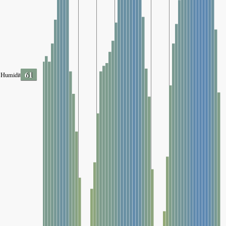
61
Humidity