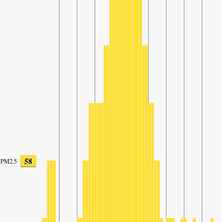
58
PM2.5