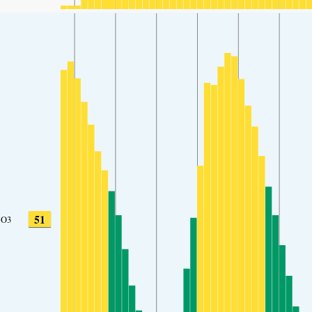
51
O3