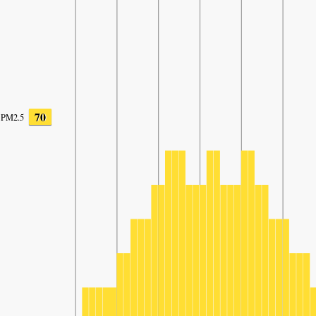
70
PM2.5