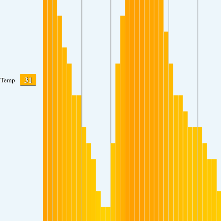
31
Temp