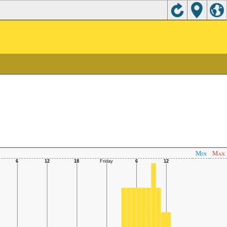
Min
Max