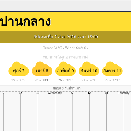
ปานกลาง
อัปเดตเมื่อ 7 ส.ค. 2026 เวลา 15:00
31
6
Temp:
°C
- Wind:
m/s 0 -
พยากรณ์คุณภาพอากาศ
ศุกร์ 7
เสาร์ 8
อาทิตย์ 9
จันทร์ 10
อังคาร 11
25
~
30°C
26
~
30°C
26
~
30°C
27
~
32°C
27
~
32°C
ข้อมูล 5 วันที่ผ่านมา