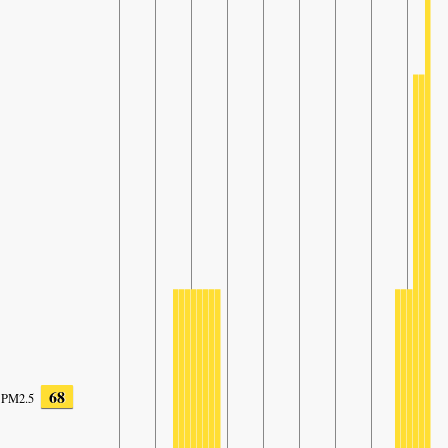
68
PM2.5