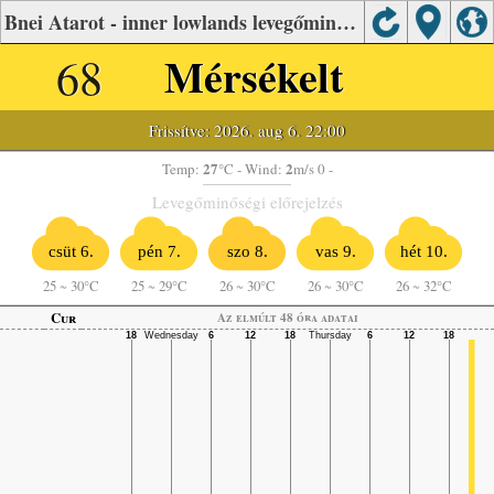
Bnei Atarot - inner lowlands levegőminősége
68
Mérsékelt
Frissítve: 2026. aug 6. 22:00
27
2
Temp:
°C
- Wind:
m/s 0 -
Levegőminőségi előrejelzés
csüt 6.
pén 7.
szo 8.
vas 9.
hét 10.
25
~
30°C
25
~
29°C
26
~
30°C
26
~
30°C
26
~
32°C
Cur
Az elmúlt 48 óra adatai