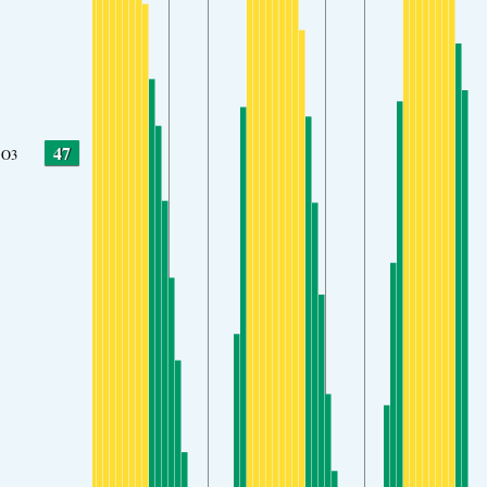
47
O3