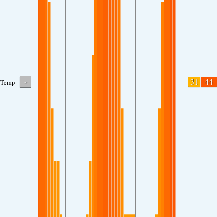
-
31
44
Temp