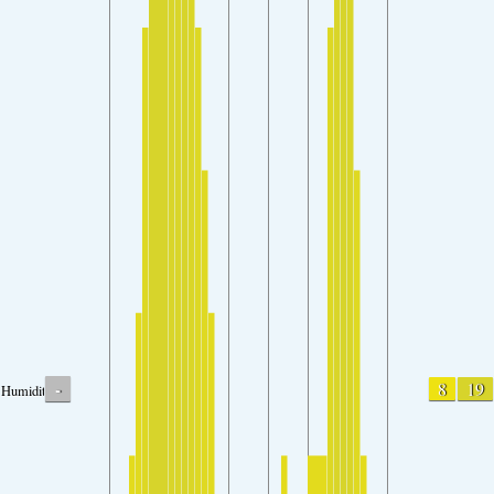
-
8
19
Humidity