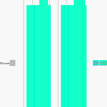
-
998
1001
Pressure