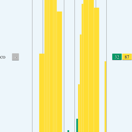
-
32
87
CO