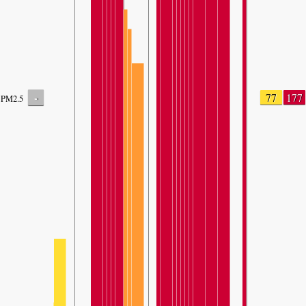
-
77
177
PM2.5