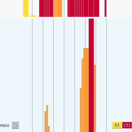
-
53
153
PM10