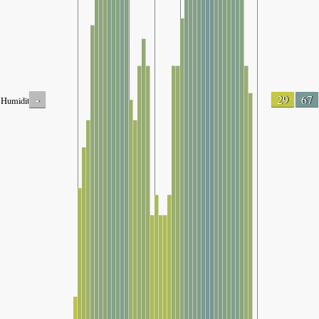
-
29
67
Humidity