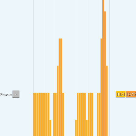
-
1021
1025
Pressure