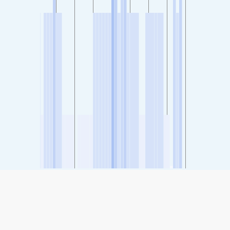
SHARE
Share: Індэкс якасці паветра Shahryar, Tehran, Iran
-