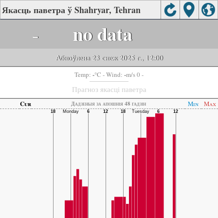
Якасць паветра ў Shahryar, Tehran
-
no data
Абноўлена 23 снеж 2025 г., 12:00
-
-
Temp:
°C
- Wind:
m/s 0 -
Прагноз якасці паветра
Cur
Min
Max
Дадзеныя за апошнія 48 гадзін