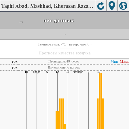
Taghi Abad, Mashhad, Khorasan Razavi качества воздуха.
-
нет данных
-
-
-
Температура:
°C
- ветер:
m/s 0 -
Прогнозы качества воздуха
ток
Мин
Макс
Прошедшие 48 часов
ток
Информация о погоде