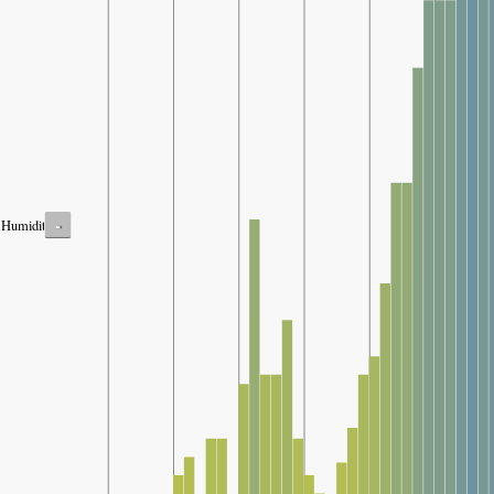
-
Humidity