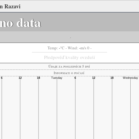
n Razavi
no data
-
-
-
Temp:
°C
- Wind:
m/s 0 -
Předpověď kvality ovzduší
Údaje za posledních 5 dní
Informace o počasí