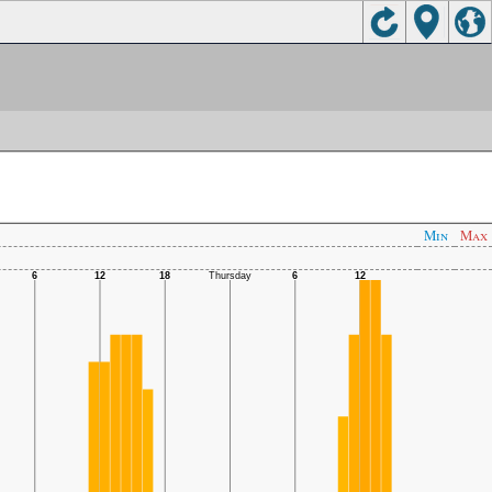
Min
Max