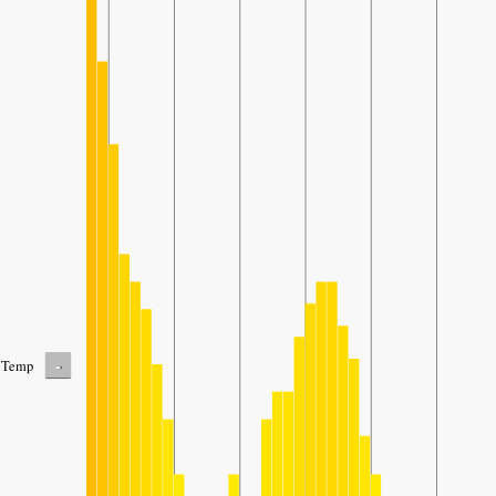
-
Temp