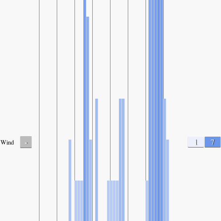
-
1
7
Wind