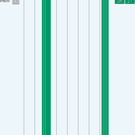
-
26
27
PM10