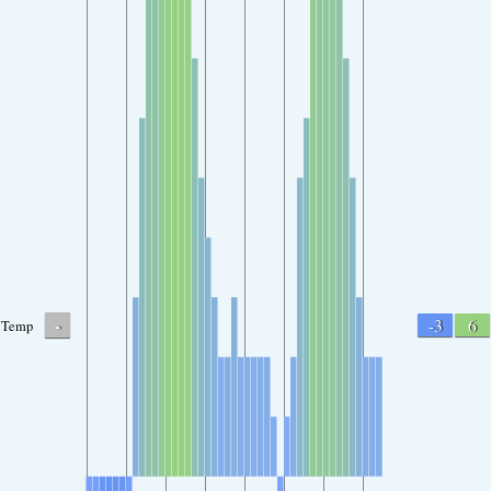
-
-3
6
Temp