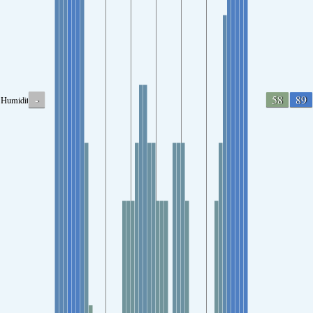
-
58
89
Humidity