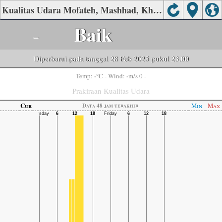
Kualitas Udara Mofateh, Mashhad, Khorasan Razavi
-
Baik
Diperbarui pada tanggal 28 Feb 2025 pukul 23.00
-
-
Temp:
°C
- Wind:
m/s 0 -
Prakiraan Kualitas Udara
Cur
Min
Max
Data 48 jam terakhir