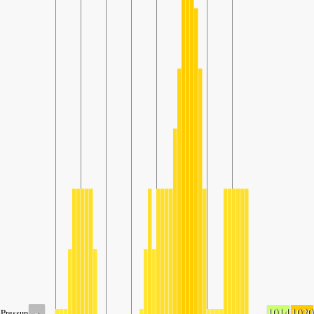
-
1014
1020
Pressure