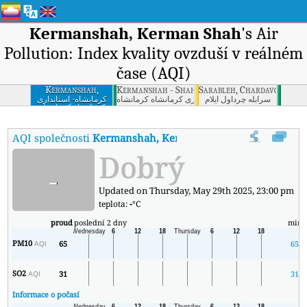
Kermanshah, Kerman Shah
's Air
Pollution: Index kvality ovzduší v reálném
čase (AQI)
Kermanshah,
Kermanshah - Shahrdari Markazi, Kermansha
Sarableh, Chardavol, Ilam
Kerman Shah
سرابله چرداول ایلام
کرمانشاه - شهرداری مرکزی کرمانشاه كرمانشاه
کرمانشاه- استانداری
کرمانشاه كرمانشاه
AQI společnosti
Kermanshah, Kerman Shah
:
Index kvality vzd
Dobrý
-
Updated on Thursday, May 29th 2025, 23:00 pm
teplota:
-
°C
proud
poslední 2 dny
min
PM10
65
65
AQI
SO2
31
31
AQI
Informace o počasí