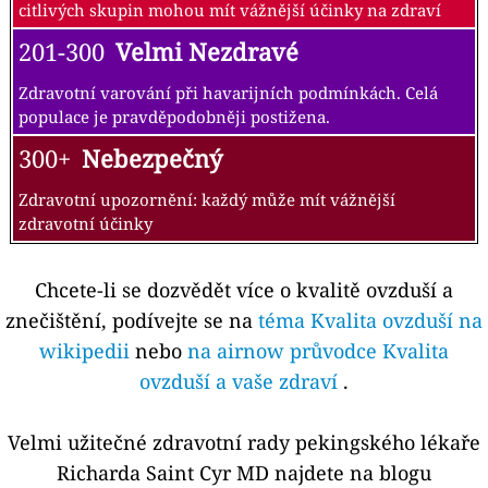
citlivých skupin mohou mít vážnější účinky na zdraví
201-300
Velmi Nezdravé
Zdravotní varování při havarijních podmínkách. Celá
populace je pravděpodobněji postižena.
300+
Nebezpečný
Zdravotní upozornění: každý může mít vážnější
zdravotní účinky
Chcete-li se dozvědět více o kvalitě ovzduší a
znečištění, podívejte se na
téma Kvalita ovzduší na
wikipedii
nebo
na airnow průvodce Kvalita
ovzduší a vaše zdraví
.
Velmi užitečné zdravotní rady pekingského lékaře
Richarda Saint Cyr MD najdete na blogu