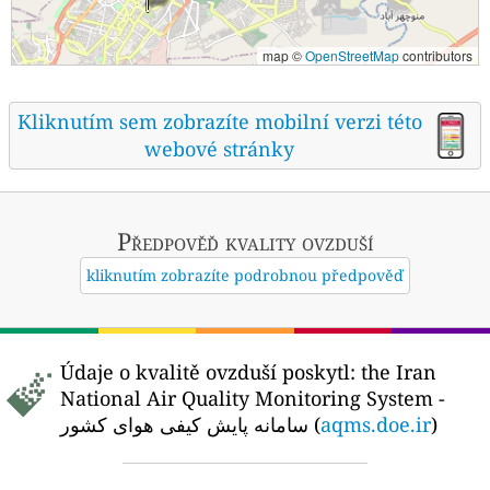
map ©
OpenStreetMap
contributors
Kliknutím sem zobrazíte mobilní verzi této
webové stránky
Předpověď kvality ovzduší
kliknutím zobrazíte podrobnou předpověď
Údaje o kvalitě ovzduší poskytl:
the Iran
National Air Quality Monitoring System -
سامانه پایش کیفی هوای کشور (
aqms.doe.ir
)