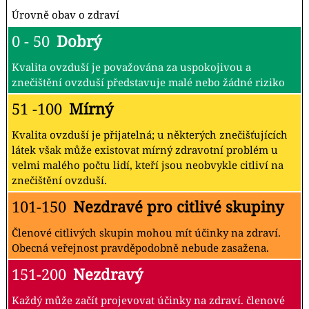
Úrovně obav o zdraví
0 - 50
Dobrý
Kvalita ovzduší je považována za uspokojivou a
znečištění ovzduší představuje malé nebo žádné riziko
51 -100
Mírný
Kvalita ovzduší je přijatelná; u některých znečišťujících
látek však může existovat mírný zdravotní problém u
velmi malého počtu lidí, kteří jsou neobvykle citliví na
znečištění ovzduší.
101-150
Nezdravé pro citlivé skupiny
Členové citlivých skupin mohou mít účinky na zdraví.
Obecná veřejnost pravděpodobně nebude zasažena.
151-200
Nezdravý
Každý může začít projevovat účinky na zdraví. členové