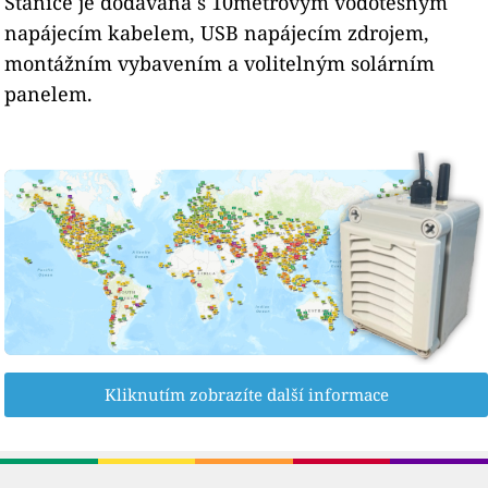
Stanice je dodávána s 10metrovým vodotěsným
napájecím kabelem, USB napájecím zdrojem,
montážním vybavením a volitelným solárním
panelem.
Kliknutím zobrazíte další informace