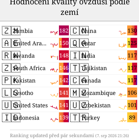
Hodnocení kvality ovzduší podle
zemí
🇿🇲
🇨🇳
182
130
Zambia
China
🇦🇪
🇶🇦
150
125
United Arab Emirates
Qatar
🇷🇼
🇮🇳
148
117
Rwanda
India
🇿🇦
🇹🇯
146
117
South Africa
Tajikistan
🇵🇰
🇨🇦
142
117
Pakistan
Canada
🇱🇸
🇲🇿
141
106
Lesotho
Mozambique
🇺🇸
🇺🇿
141
101
United States
Uzbekistan
🇮🇩
🇹🇷
139
89
Indonesia
Turkey
Ranking updated před pár sekundami
(7. srp 2026 21:26)