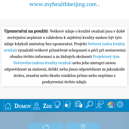
www.myhealthbeijing.com
.
Upozornění na použití
: Veškeré údaje o kvalitě ovzduší jsou v době
zveřejnění neplatné a vzhledem k zajištění kvality mohou být tyto
údaje kdykoli změněny bez upozornění. Projekt
Světový index kvality
ovzduší
vynaložil veškeré přiměřené schopnosti a péči při sestavování
obsahu těchto informací a za žádných okolností
Projektový tým
Světového indexu kvality ovzduší
nebo jeho zástupci nesou
odpovědnost za smluvní, delikt nebo jinou odpovědnost za jakoukoliv
ztrátu, zranění nebo škodu vzniklou přímo nebo nepřímo z
poskytování těchto údajů.
Domov
Zde