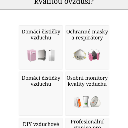
kvalitou ovzduší?
Domácí čističky
Ochranné masky
vzduchu
a respirátory
Domácí čističky
Osobní monitory
vzduchu
kvality vzduchu
Profesionální
DIY vzduchové
stanice pro