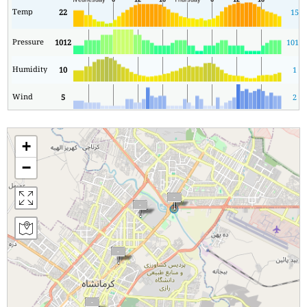
Temp
22
15
Pressure
1012
1010
Humidity
10
1
Wind
5
2
+
−