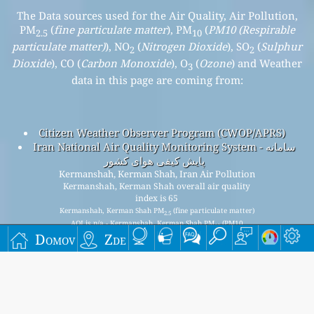
The Data sources used for the Air Quality, Air Pollution,
PM
(
fine particulate matter
), PM
(
PM10 (Respirable
2.5
10
particulate matter)
), NO
(
Nitrogen Dioxide
), SO
(
Sulphur
2
2
Dioxide
), CO (
Carbon Monoxide
), O
(
Ozone
) and Weather
3
data in this page are coming from:
Citizen Weather Observer Program (CWOP/APRS)
Iran National Air Quality Monitoring System - سامانه
پایش کیفی هوای کشور
Kermanshah, Kerman Shah, Iran Air Pollution
Kermanshah, Kerman Shah overall air quality
index is 65
Kermanshah, Kerman Shah PM
(fine particulate matter)
2.5
AQI is n/a - Kermanshah, Kerman Shah PM
(PM10
10
Domov
Zde
(Respirable particulate matter)) AQI is 65 - Kermanshah,
Kerman Shah NO
(Nitrogen Dioxide) AQI is n/a -
2
Kermanshah, Kerman Shah SO
(Sulphur Dioxide) AQI is 31 -
2
Kermanshah, Kerman Shah O
(Ozone) AQI is n/a -
3
Kermanshah, Kerman Shah CO (Carbon Monoxide) AQI is n/a
-