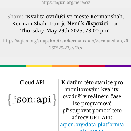
https://aqicn.org/here/cs/
Share
: “
Kvalita ovzduší ve městě Kermanshah,
Kerman Shah, Iran je
Není k dispozici
- on
Thursday, May 29th 2025, 23:00 pm
”
https://aqicn.org/snapshot/iran/kermanshah/kermanshah/20
250529-23/cs/?cs
Cloud API
K datům této stanice pro
monitorování kvality
ovzduší v reálném čase
lze programově
přistupovat pomocí této
adresy URL API:
aqicn.org/data-platform/a