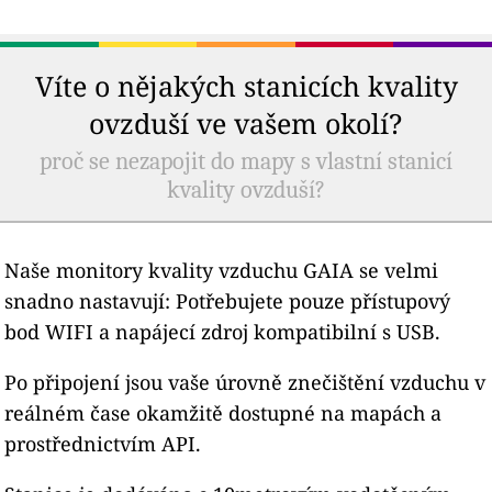
Víte o nějakých stanicích kvality
ovzduší ve vašem okolí?
proč se nezapojit do mapy s vlastní stanicí
kvality ovzduší?
Naše monitory kvality vzduchu GAIA se velmi
snadno nastavují: Potřebujete pouze přístupový
bod WIFI a napájecí zdroj kompatibilní s USB.
Po připojení jsou vaše úrovně znečištění vzduchu v
reálném čase okamžitě dostupné na mapách a
prostřednictvím API.