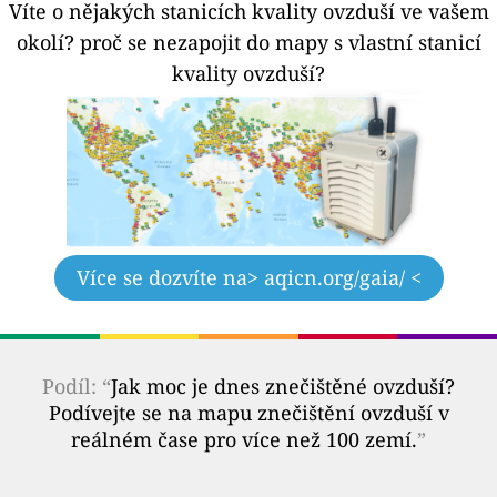
Víte o nějakých stanicích kvality ovzduší ve vašem
okolí?
proč se nezapojit do mapy s vlastní stanicí
kvality ovzduší?
Více se dozvíte na
> aqicn.org/gaia/ <
Podíl: “
Jak moc je dnes znečištěné ovzduší?
Podívejte se na mapu znečištění ovzduší v
reálném čase pro více než 100 zemí.
”