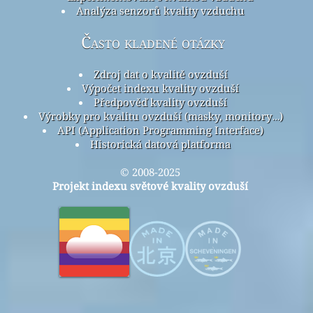
Analýza senzorů kvality vzduchu
Často kladené otázky
Zdroj dat o kvalitě ovzduší
Výpočet indexu kvality ovzduší
Předpověď kvality ovzduší
Výrobky pro kvalitu ovzduší (masky, monitory…)
API (Application Programming Interface)
Historická datová platforma
© 2008-2025
Projekt indexu světové kvality ovzduší