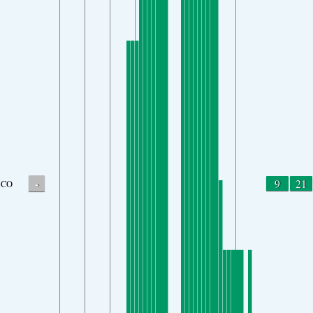
-
9
21
CO