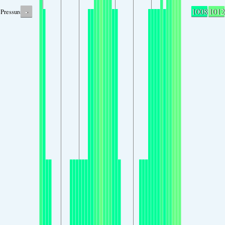
-
1008
1012
Pressure