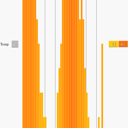
-
27
41
Temp