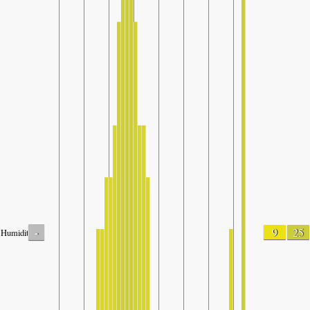
-
9
25
Humidity