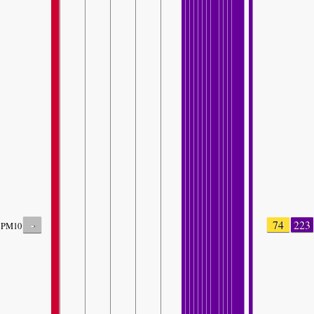
-
74
223
PM10