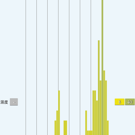
-
8
40
濕度