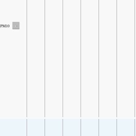
-
PM10