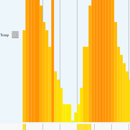
-
Temp