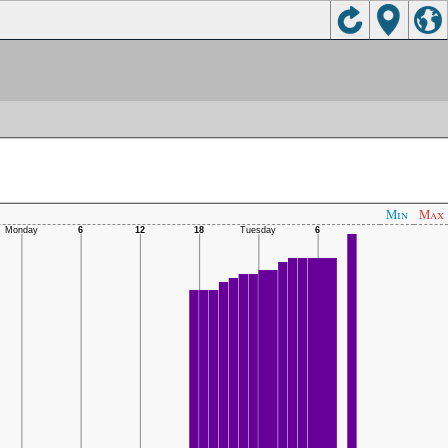
Min
Max