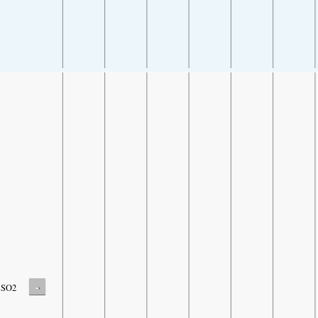
-
SO2