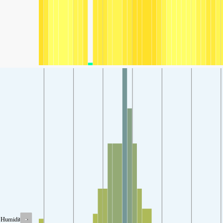
-
Humidity