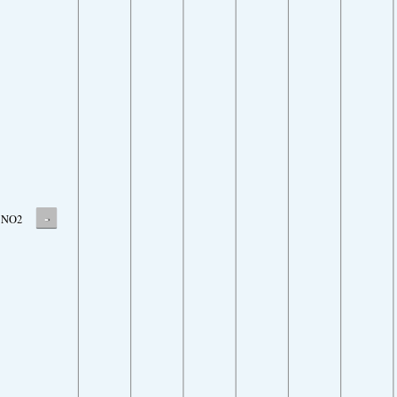
-
NO2