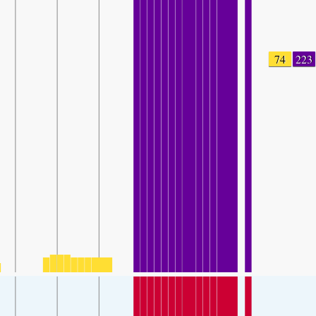
74
223