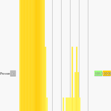
-
1013
1020
Pressure