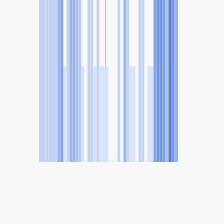
SHARE
Share: Індэкс якасці паветра Eshtehard, Alborz, Iran
-
(no data)