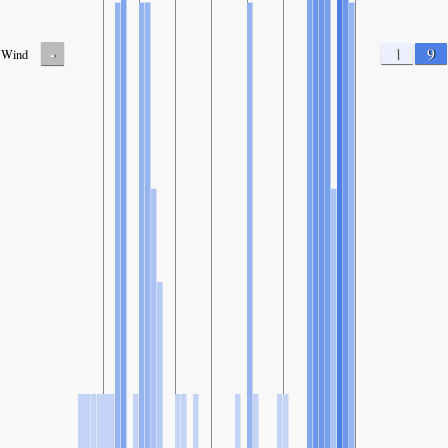
-
1
9
Wind