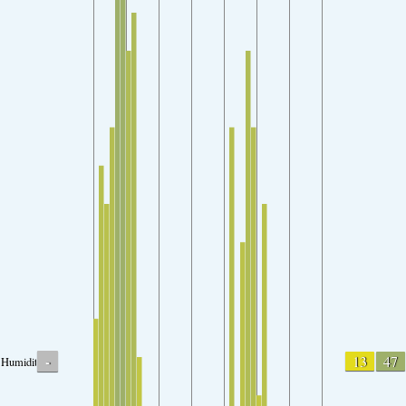
-
13
47
Humidity