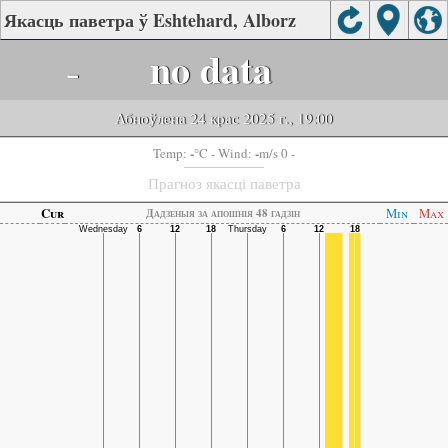
Якасць паветра ў Eshtehard, Alborz
-
no data
Абноўлена 24 крас 2025 г., 19:00
-
-
Temp:
°C
- Wind:
m/s 0 -
Прагноз якасці паветра
Cur
Min
Max
Дадзеныя за апошнія 48 гадзін