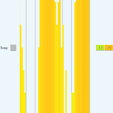
-
13
29
Temp