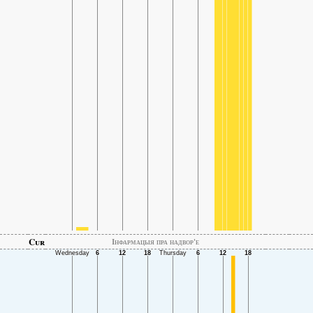
Cur
Інфармацыя пра надвор'е