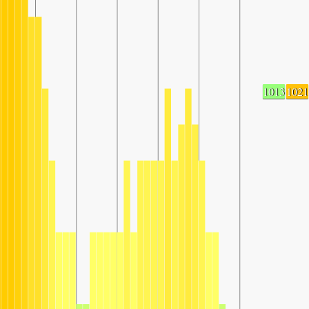
1013
1021