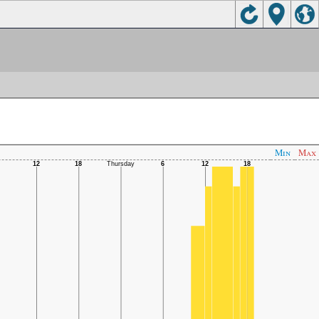
Min
Max