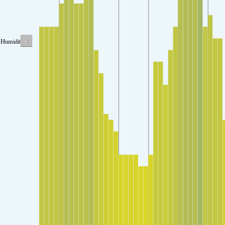
-
Humidity