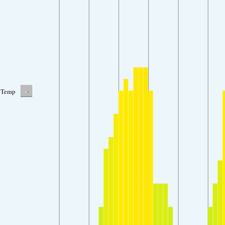
-
Temp