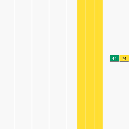
44
74