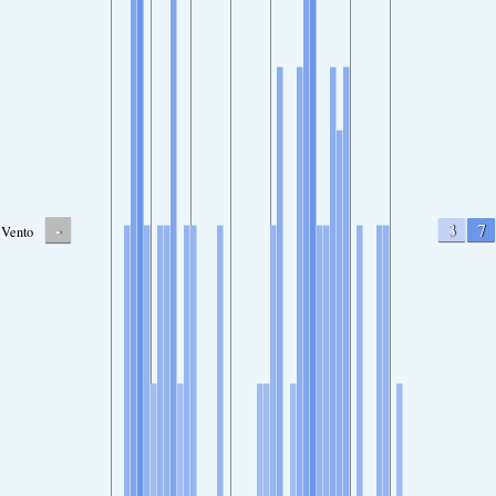
-
3
7
Vento