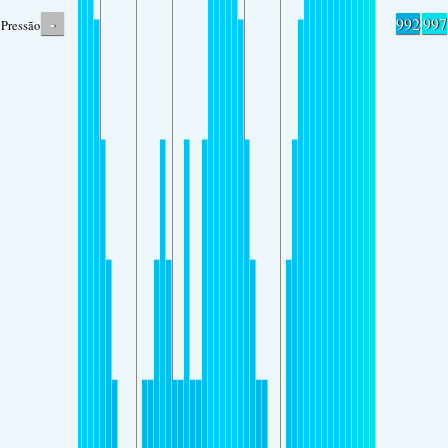
-
992
997
Pressão