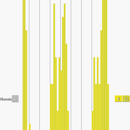
-
8
21
Humidade