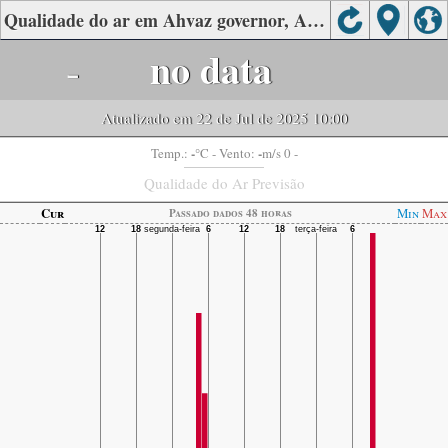
Qualidade do ar em Ahvaz governor, Ahvaz, Khouzestan
-
no data
Atualizado em 22 de Jul de 2025 10:00
-
-
Temp.:
°C
- Vento:
m/s 0 -
Qualidade do Ar Previsão
Cur
Min
Max
Passado dados 48 horas