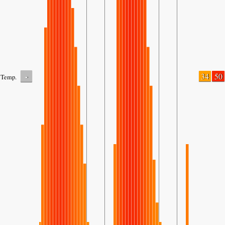
-
34
50
Temp.