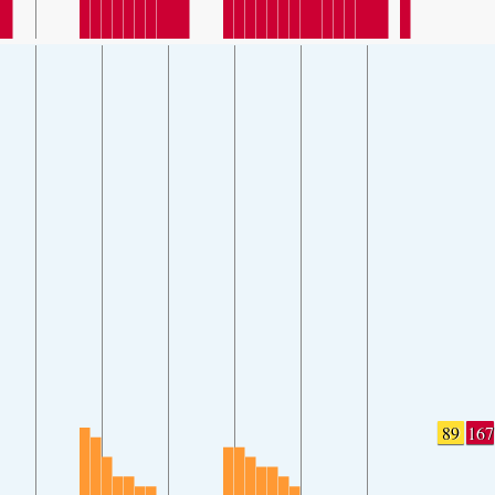
89
167