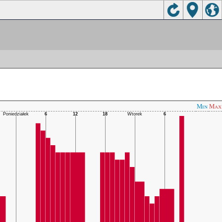
Min
Max