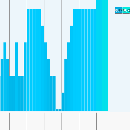
992
998