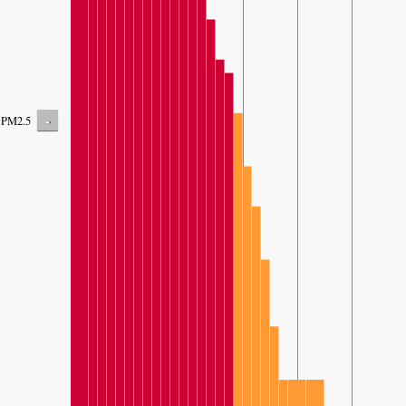
-
PM2.5