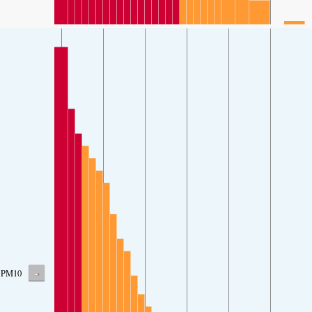
-
PM10