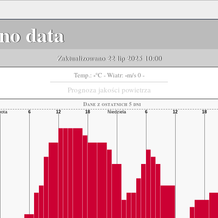
no data
Zaktualizowano 22 lip 2025 10:00
-
-
Temp.:
°C
- Wiatr:
m/s 0 -
Prognoza jakości powietrza
Dane z ostatnich 5 dni