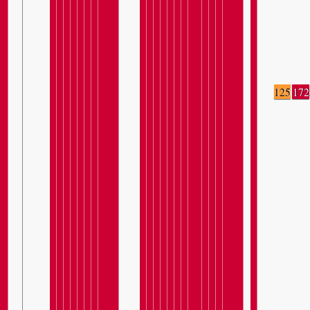
125
172