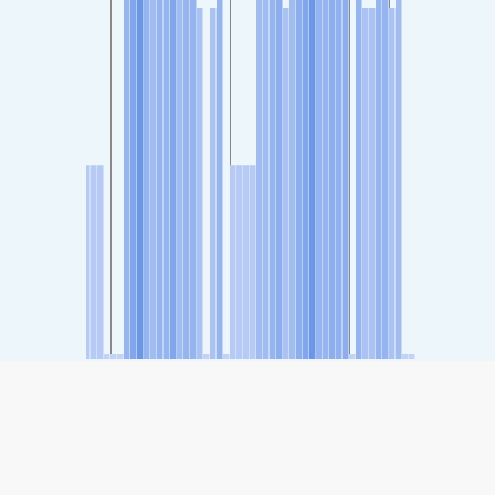
SHARE
Share: De luchtkwaliteitsindex van Ahvaz governor, Ahvaz,
Khouzestan, Iran
-
(Goed)