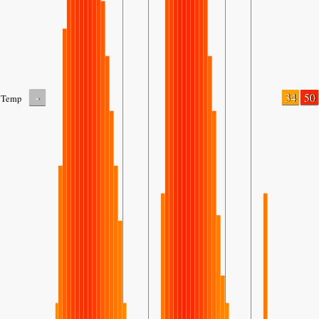
-
34
50
Temp