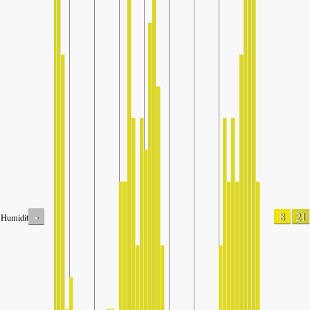
-
8
21
Humidity