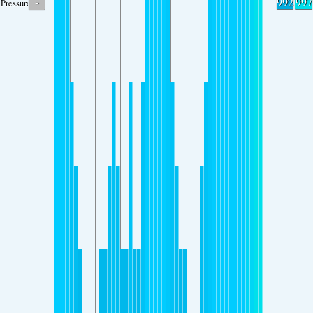
-
992
997
Pressure