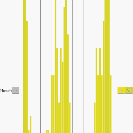
-
8
21
Humidity