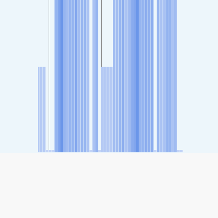
SHARE
Share: Ahvaz governor, Ahvaz, Khouzestan, Iran's Air Quality
Index
-
(no data)