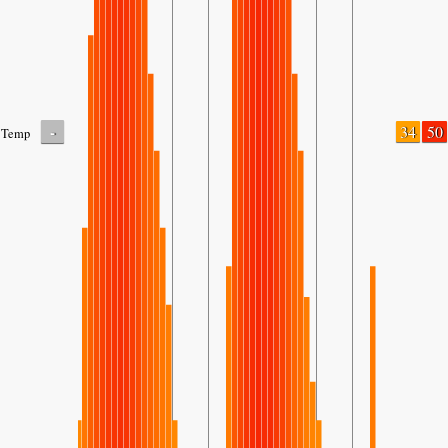
-
34
50
Temp