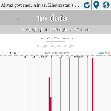
Ahvaz governor, Ahvaz, Khouzestan's Air Quality
-
no data
បានធ្វើបច្ចុប្បន្នភាពនៅ ២២ កក្កដា ២០២៥ ១០:០០
-
-
Temp:
°C
- Wind:
m/s 0 -
ការព្យាករណ៍គុណភាពខ្យល់
Cur
Min
Max
Past 48 hours data