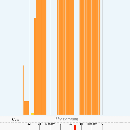
Cur
ព័ត៌មានអាកាសធាតុ