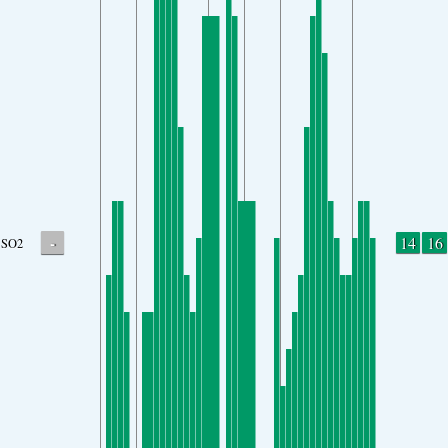
-
14
16
SO2