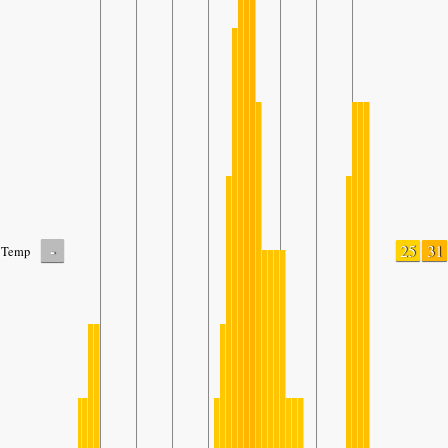
-
25
31
Temp