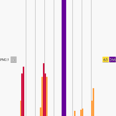
-
63
266
PM2.5