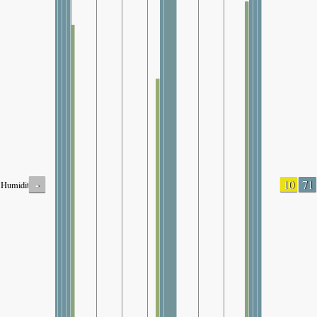
-
10
71
Humidity