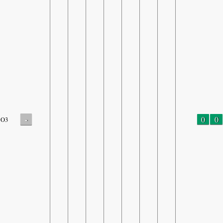
-
0
0
O3