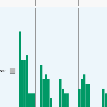
-
SO2