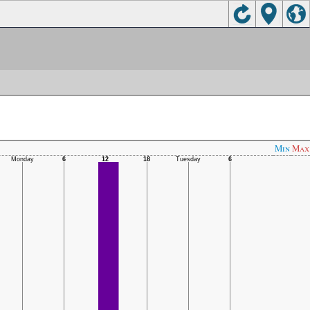
Min
Max