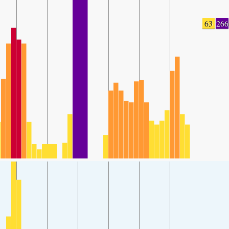
63
266