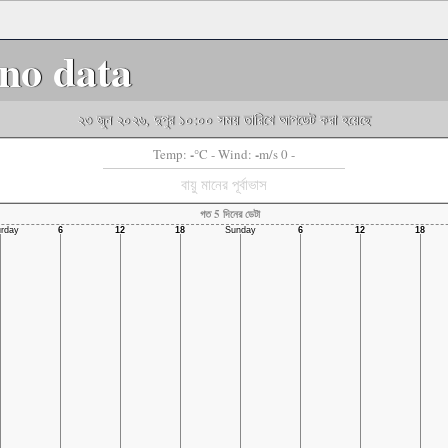
no data
২৩ জুন ২০২৬, দুপুর ১০:০০ সময় তারিখে আপডেট করা হয়েছে
-
-
Temp:
°C
- Wind:
m/s 0 -
বায়ু মানের পূর্বাভাস
গত 5 দিনের ডেটা