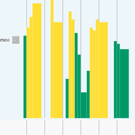
-
PM10