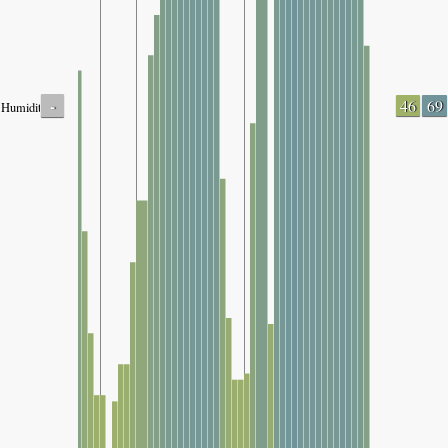
-
46
69
Humidity