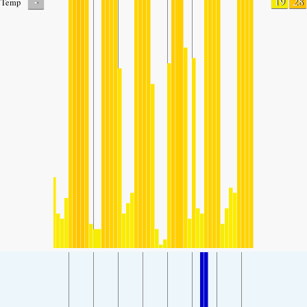
-
19
28
Temp