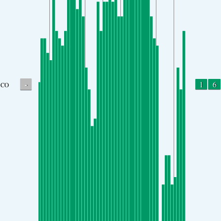
-
1
6
CO