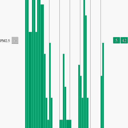
-
5
42
PM2.5