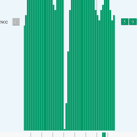
-
5
9
NO2