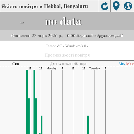
Якість повітря в Hebbal, Bengaluru
-
no data
Оновлено 23 черв 2026 р., 10:00
-Первинний забруднювач:
pm10
-
-
Temp:
°C
- Wind:
m/s 0 -
Прогноз якості повітря
Cur
Min
Max
Дані за останні 48 годин