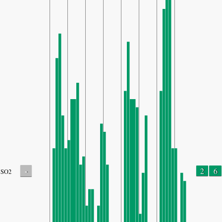
-
2
6
SO2