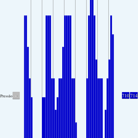
-
710
714
Pressão