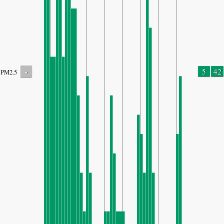
-
5
42
PM2.5