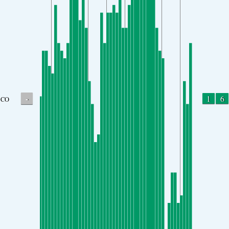
-
1
6
CO