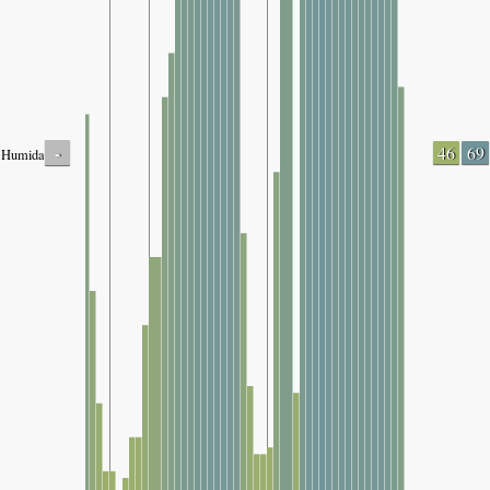
-
46
69
Humidade