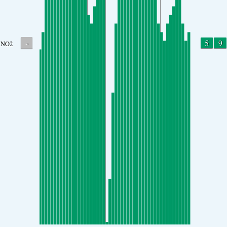
-
5
9
NO2