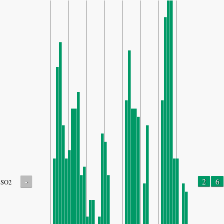
-
2
6
SO2