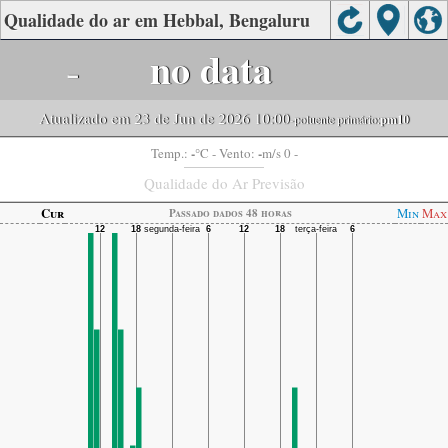
Qualidade do ar em Hebbal, Bengaluru
-
no data
Atualizado em 23 de Jun de 2026 10:00
-poluente primário:
pm10
-
-
Temp.:
°C
- Vento:
m/s 0 -
Qualidade do Ar Previsão
Cur
Min
Max
Passado dados 48 horas