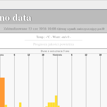
no data
Zaktualizowano 23 cze 2026 10:00
-Główny czynnik zanieczyszczający:
pm10
-
-
Temp.:
°C
- Wiatr:
m/s 0 -
Prognoza jakości powietrza
Dane z ostatnich 5 dni