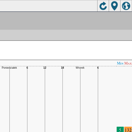
Min
Max
5
132