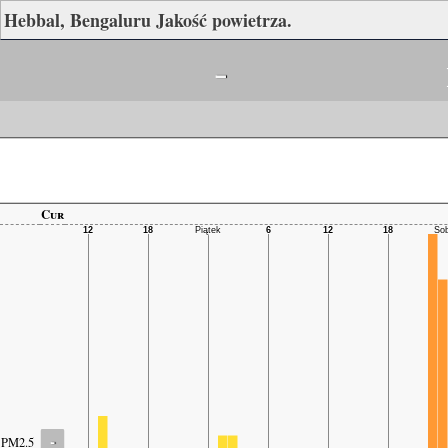
Hebbal, Bengaluru Jakość powietrza.
-
Cur
-
PM2.5