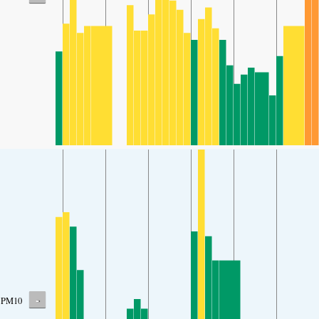
-
PM10