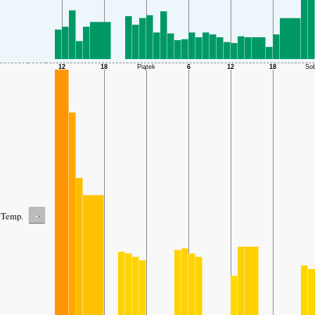
-
Temp.