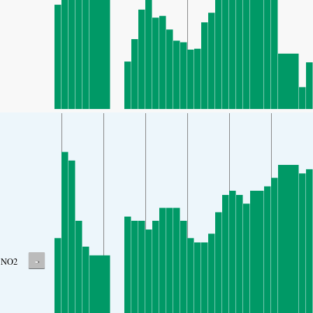
-
NO2