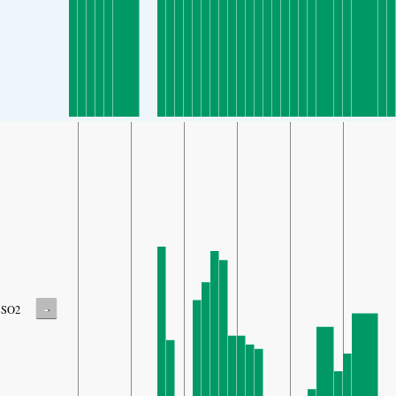
-
SO2