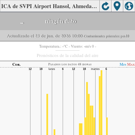
ICA de SVPI Airport Hansol, Ahmedabad.
-
ningún dato
Actualizado el 23 de jun. de 2026 10:00
-Contaminantes primarios:
pm10
-
-
Temperatura.:
°C
- Viento:
m/s 0 -
Pronósticos de la calidad del aire
Cor.
Min
Max
Pasados ​​los datos 48 horas