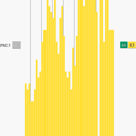
-
46
83
PM2.5