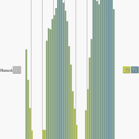
-
29
70
Humedad