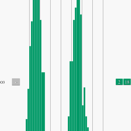
-
2
18
O3