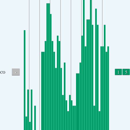
-
1
5
CO