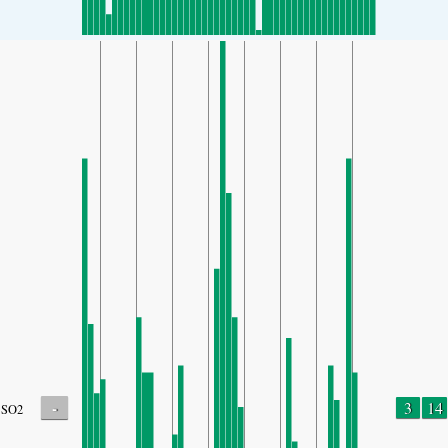
-
3
14
SO2