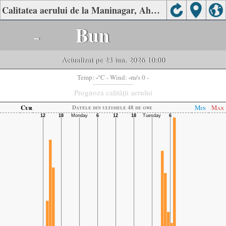
Calitatea aerului de la Maninagar, Ahmedabad
-
Bun
Actualizat pe 23 iun. 2026 10:00
-
-
Temp:
°C
- Wind:
m/s 0 -
Prognoza calității aerului
Cur
Min
Max
Datele din ultimele 48 de ore