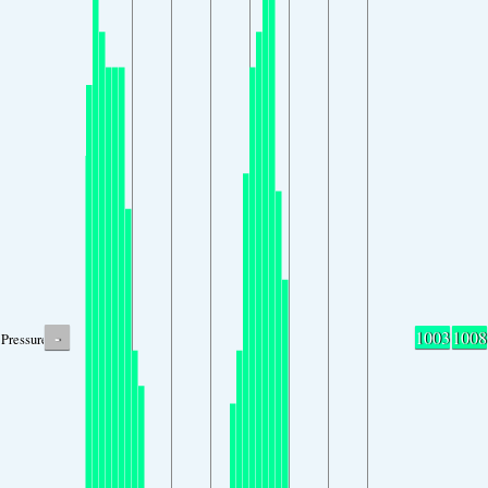
-
1003
1008
Pressure