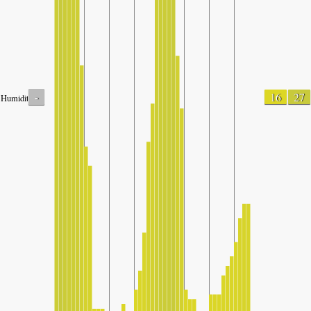
-
16
27
Humidity