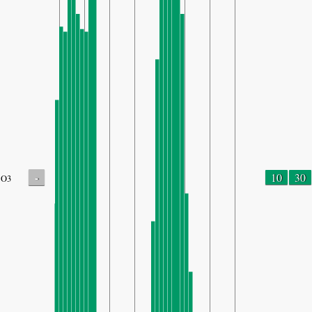
-
10
30
O3