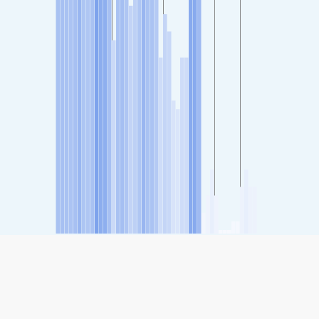
SHARE
Share: Indicele calității aerului de la Maninagar, Ahmedabad,
India
-
(Bun)