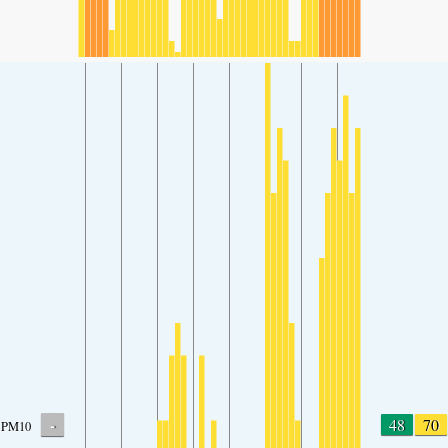
-
48
70
PM10