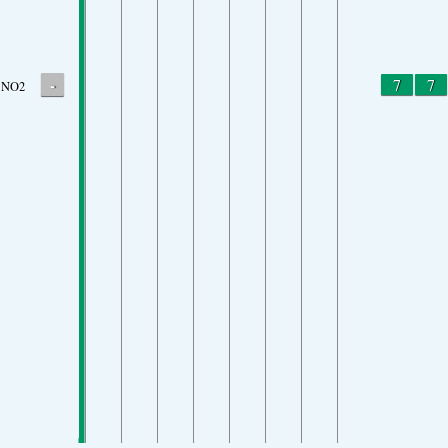
-
7
7
NO2