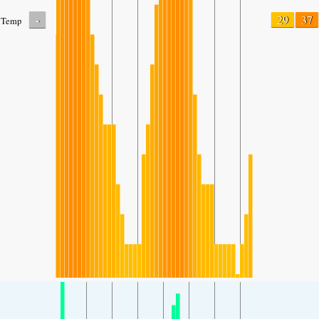
-
29
37
Temp