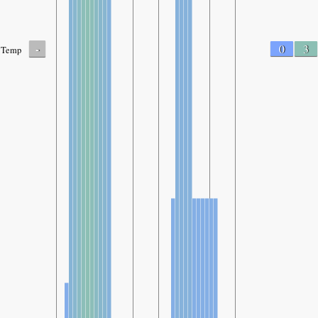
-
0
3
Temp