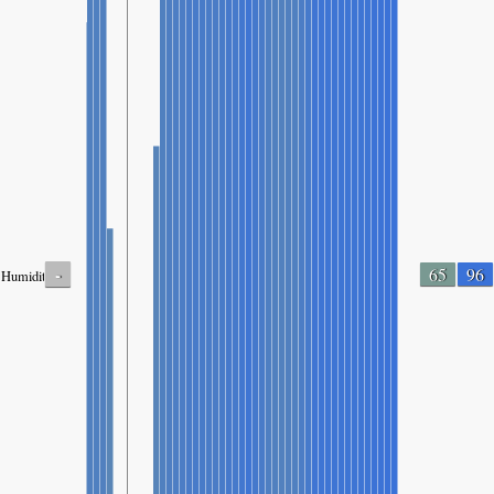
-
65
96
Humidity