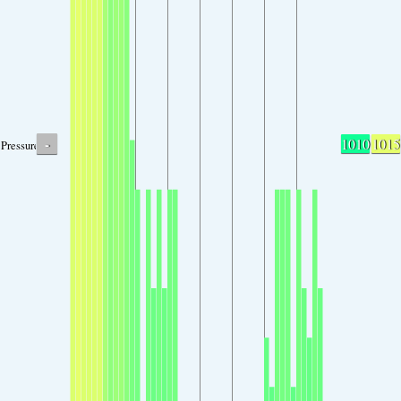
-
1010
1015
Pressure