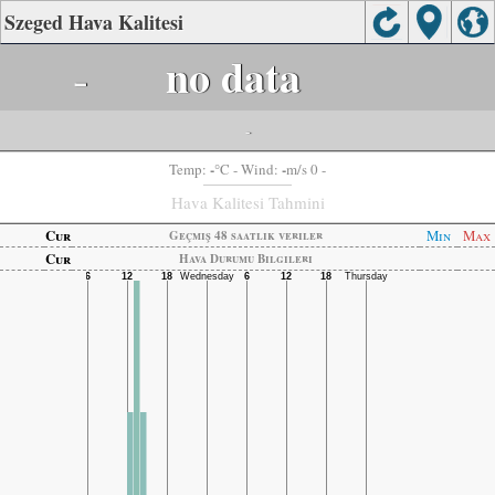
Szeged Hava Kalitesi
-
no data
-
-
-
Temp:
°C
- Wind:
m/s 0 -
Hava Kalitesi Tahmini
Cur
Min
Max
Geçmiş 48 saatlik veriler
Cur
Hava Durumu Bilgileri