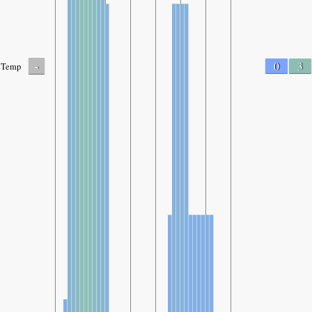
-
0
3
Temp