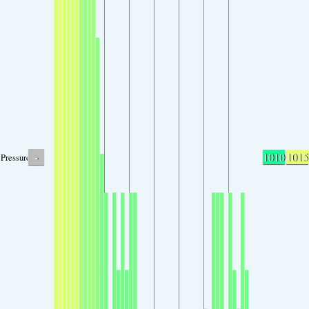
-
1010
1015
Pressure