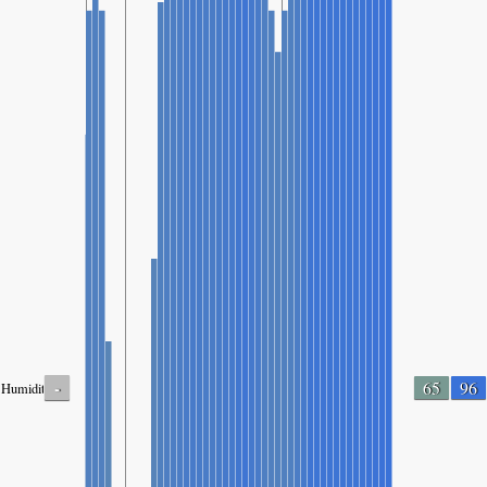
-
65
96
Humidity