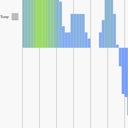
-
Temp