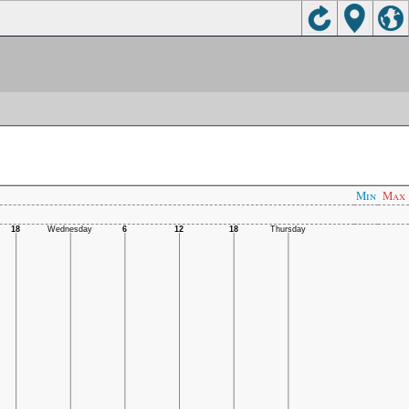
Min
Max