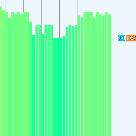
994
1027