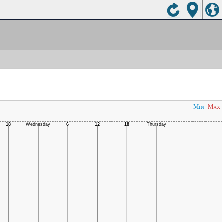
Min
Max