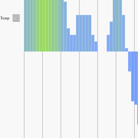
-
Temp