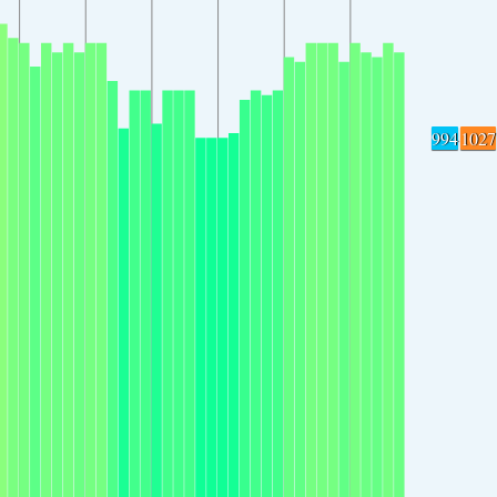
994
1027