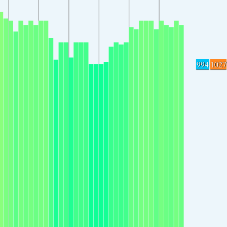
994
1027