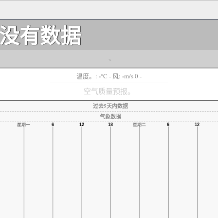
没有数据
-
-
-
温度。:
°C
- 风:
m/s 0 -
空气质量预报。
过去5天内数据
气象数据