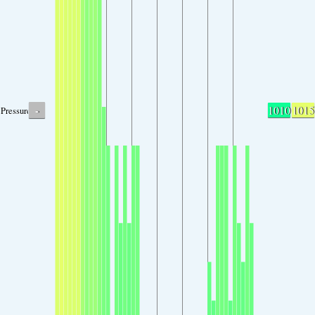
-
1010
1015
Pressure