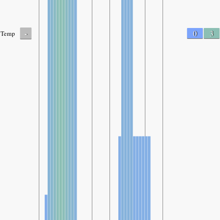
-
0
3
Temp