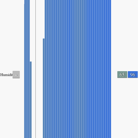
-
65
96
Humidity