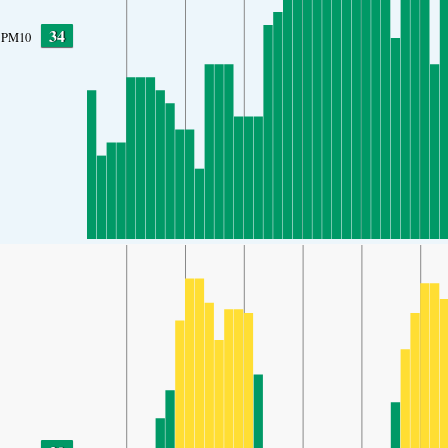
34
PM10