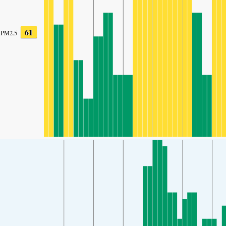
61
PM2.5