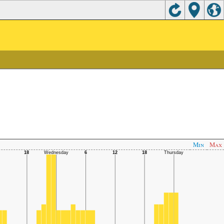
Min
Max