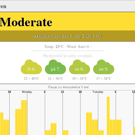
cen
Moderate
Aktualizováno dne 6. srp 2026 1:00
23
1
Temp:
°C
- Wind:
m/s 0 -
Předpověď kvality ovzduší
čt 6.
pá 7.
so 8.
ne 9.
23
~
40°C
21
~
36°C
19
~
34°C
17
~
34°C
Údaje za posledních 5 dní