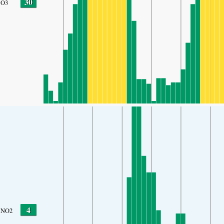
30
O3
4
NO2