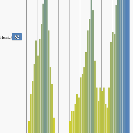
82
Humidity