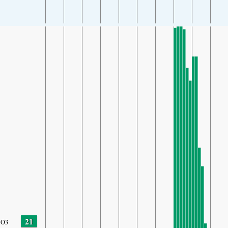
21
O3