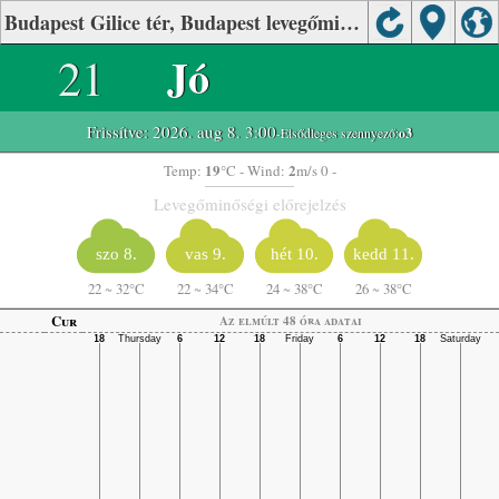
Budapest Gilice tér, Budapest levegőminősége
21
Jó
Frissítve: 2026. aug 8. 3:00
-Elsődleges szennyező:
o3
19
2
Temp:
°C
- Wind:
m/s 0 -
Levegőminőségi előrejelzés
szo 8.
vas 9.
hét 10.
kedd 11.
22
~
32°C
22
~
34°C
24
~
38°C
26
~
38°C
Cur
Az elmúlt 48 óra adatai