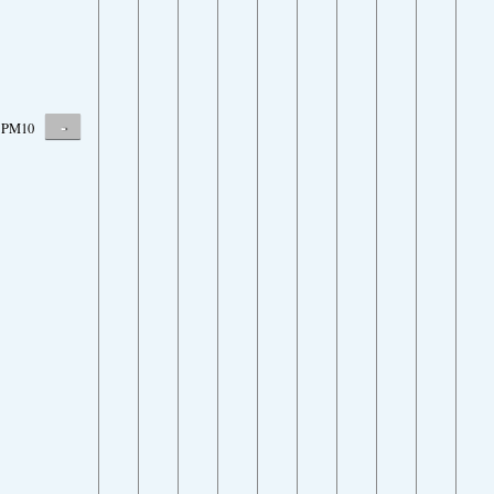
-
PM10