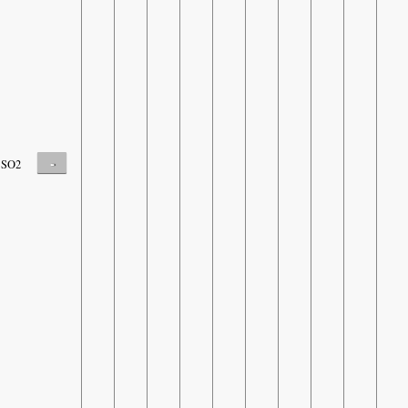
-
SO2