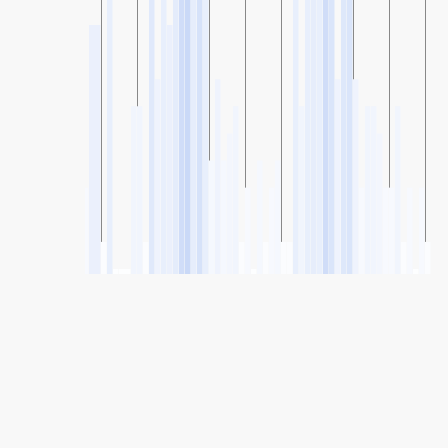
SHARE
Поделиться: Индекс качества воздуха Yuen Long,
Гонконг
38
(Среднее)