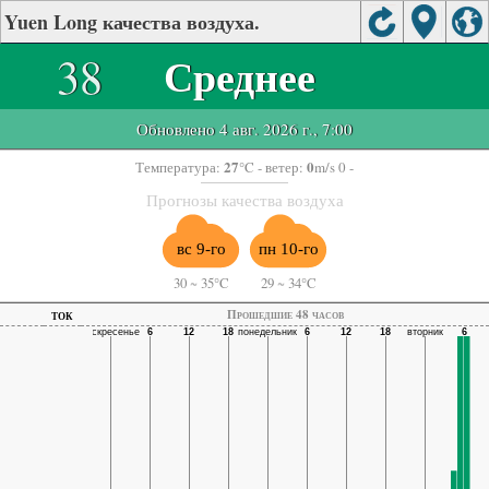
Yuen Long качества воздуха.
38
Среднее
Обновлено 4 авг. 2026 г., 7:00
27
0
Температура:
°C
- ветер:
m/s 0 -
Прогнозы качества воздуха
вс 9-го
пн 10-го
30
~
35°C
29
~
34°C
ток
Прошедшие 48 часов