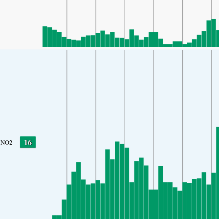
16
NO2