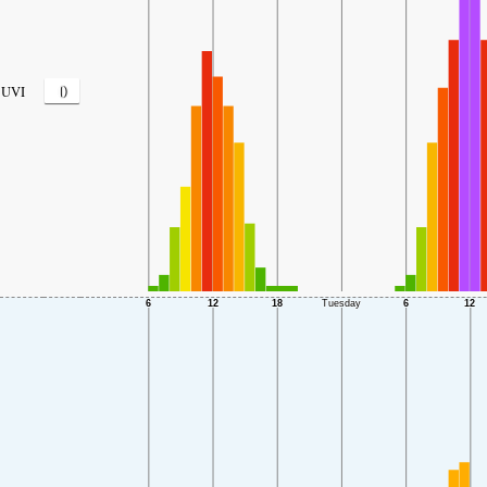
0
UVI