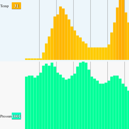
31
Temp
1001
Pressure