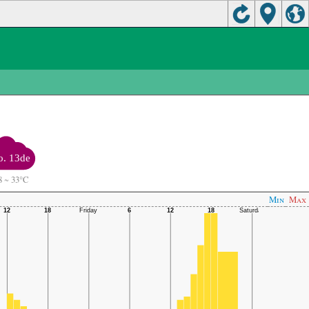
o. 13de
8
~
33°C
Min
Max