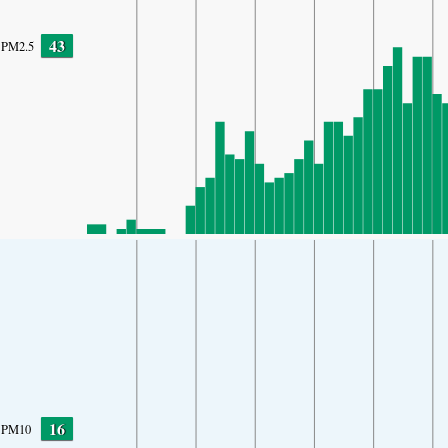
43
PM2.5
16
PM10