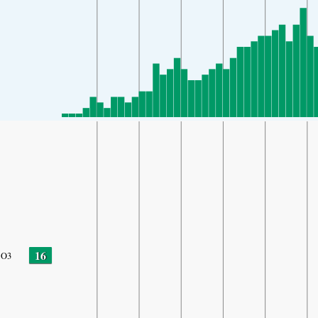
16
O3