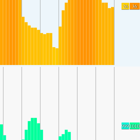
26
36
999
1010