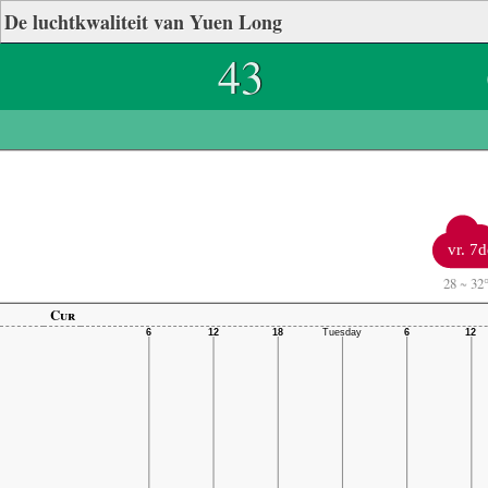
De luchtkwaliteit van Yuen Long
43
vr. 7d
28
~
32
Cur