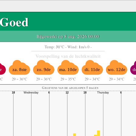
Goed
Bijgewerkt op 8 aug. 2026 00:00
31
1
Temp:
°C
- Wind:
m/s 0 -
Voorspelling van de luchtkwaliteit
e
za. 8ste
zo. 9de
ma. 10de
di. 11de
wo. 12de
d
°C
29
~
36°C
29
~
36°C
29
~
35°C
29
~
34°C
29
~
34°C
2
Gegevens van de afgelopen 5 dagen