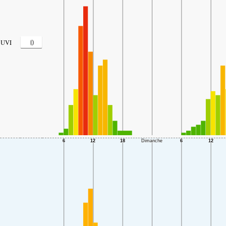
0
UVI