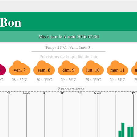
Bon
Mis à jour le 6 août 2026 02:00
27
1
Temp.:
°C
- Vent:
m/s 0 -
Prévisions de la qualité de l'air
6
ven. 7
sam. 8
dim. 9
lun. 10
mar. 11
m
°C
28
~
32°C
30
~
35°C
29
~
36°C
29
~
35°C
29
~
34°C
2
5 derniers jours