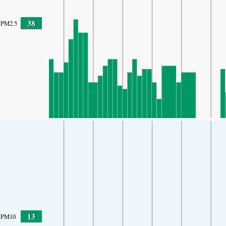
38
PM2.5
13
PM10