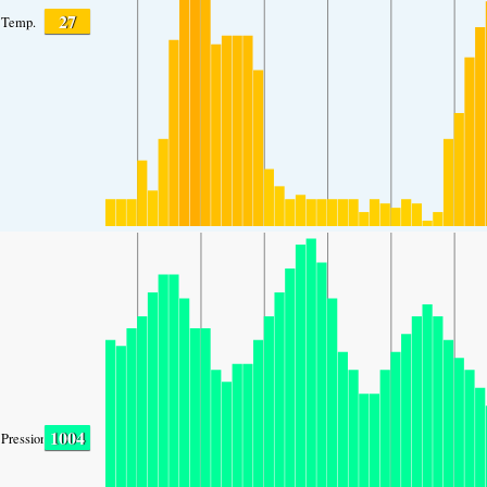
27
Temp.
1004
Pression