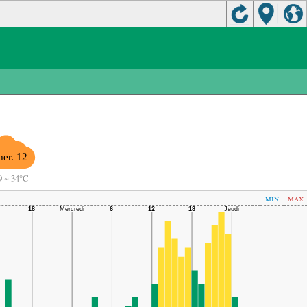
er. 12
9
~
34°C
min
max