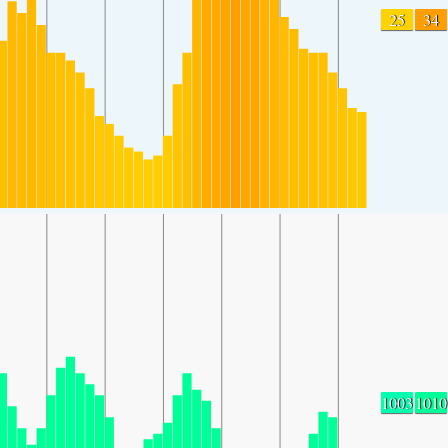
25
34
1003
1010