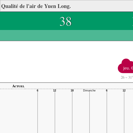
Qualité de l'air de Yuen Long.
38
jeu. 
26
~
31
Actuel