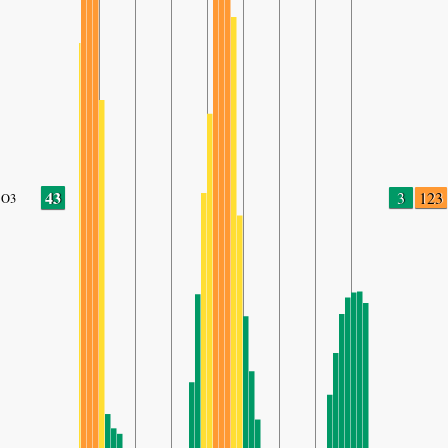
43
3
123
O3