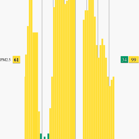
61
34
99
PM2.5