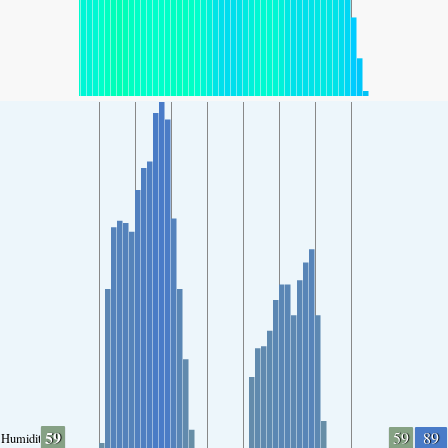
59
59
89
Humidity