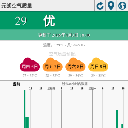
元朗空气质量
优
29
更新于 2026年8月3日 18:00
29
2
温度。:
°C
- 风:
m/s 0 -
空气质量预报。
周四 6日
周五 7日
周六 8日
周日 9日
27
~
32°C
28
~
32°C
29
~
34°C
29
~
35°C
当前
过去48小时内数据