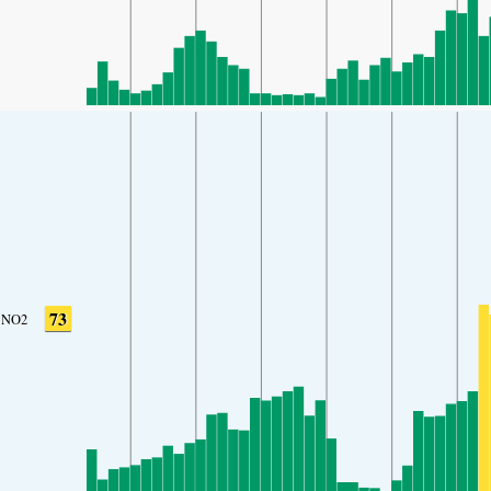
73
NO2