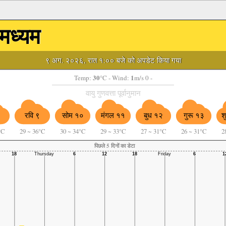
मध्यम
९ अग. २०२६, रात १:०० बजे को अपडेट किया गया
30
1
Temp:
°C
- Wind:
m/s 0 -
वायु गुणवत्ता पूर्वानुमान
८
रवि ९
सोम १०
मंगल ११
बुध १२
गुरू १३
श
°C
29
~
36°C
30
~
34°C
29
~
33°C
27
~
31°C
26
~
31°C
2
पिछले 5 दिनों का डेटा