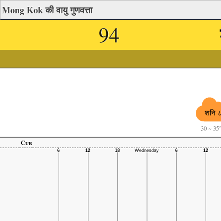
Mong Kok की वायु गुणवत्ता
94
शनि 
30
~
35
Cur