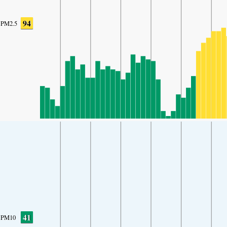
94
PM2.5
41
PM10