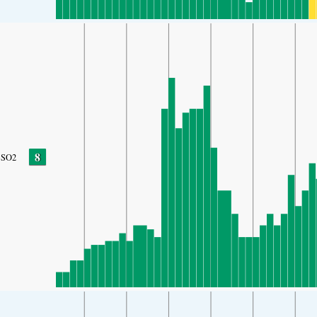
8
SO2