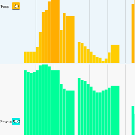
30
Temp
998
Pressure