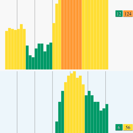
12
124
6
56