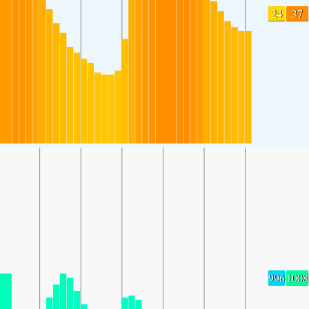
24
37
996
1008