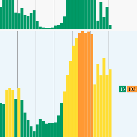
13
103