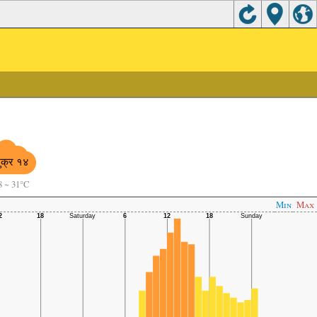
ुक्र १४
8
~
31°C
Min
Max