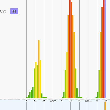
11
UVI