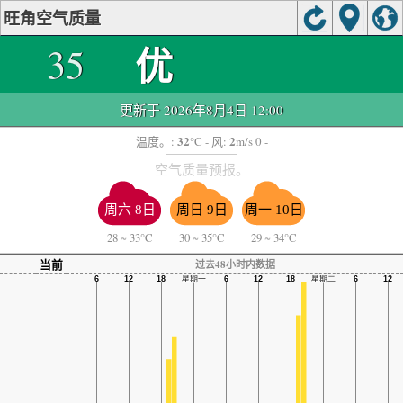
旺角空气质量
优
35
更新于 2026年8月4日 12:00
32
2
温度。:
°C
- 风:
m/s 0 -
空气质量预报。
周六 8日
周日 9日
周一 10日
28
~
33°C
30
~
35°C
29
~
34°C
当前
过去48小时内数据