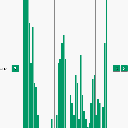
7
3
8
SO2