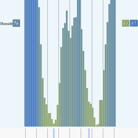
76
49
87
Humidity