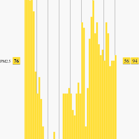
76
56
94
PM2.5