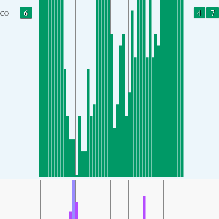
6
4
7
CO