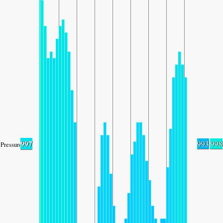
997
993
998
Pressure