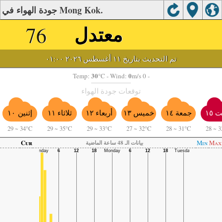
جودة الهواء في Mong Kok.
معتدل
76
تم التحديث بتاريخ ١١ أغسطس ٢٠٢٦ ٠١:٠٠
30
0
Temp:
°C
- Wind:
m/s 0 -
توقعات جودة الهواء
أربعاء ١٢
 ١٥
جمعة ١٤
خميس ١٣
ثلاثاء ١١
إثنين ١٠
29
~
34°C
29
~
35°C
29
~
33°C
27
~
32°C
28
~
31°C
28
~
3
Cur
Min
Max
بيانات الـ 48 ساعة الماضية