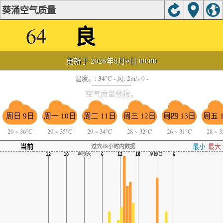
葵涌空气质量
良
64
更新于 2026年8月9日 09:00
34
2
温度。:
°C
- 风:
m/s 0 -
空气质量预报。
周日 9日
周一 10日
周二 11日
周三 12日
周四 13日
周五 
29
~
36°C
29
~
35°C
29
~
34°C
28
~
32°C
26
~
31°C
28
~
3
当前
最小
最大
过去48小时内数据