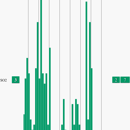
3
2
7
SO2