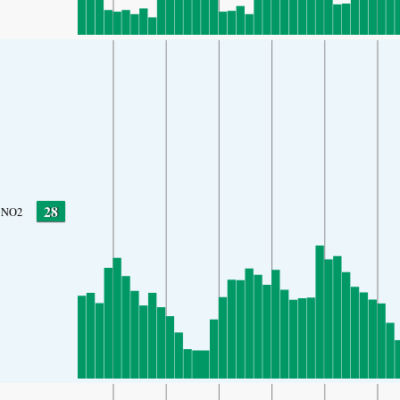
28
NO2