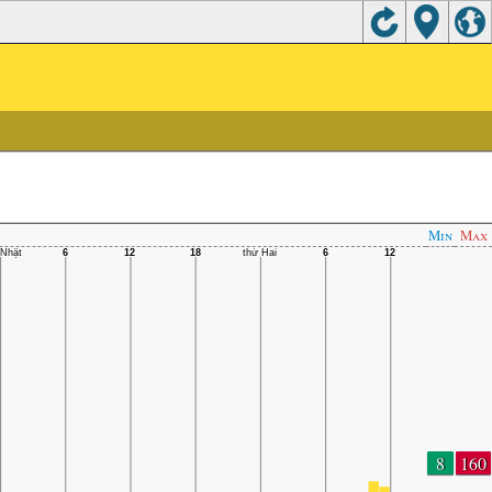
Min
Max
8
160