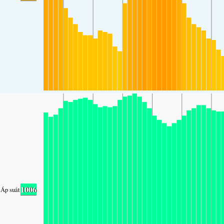
1006
Áp suất không khí