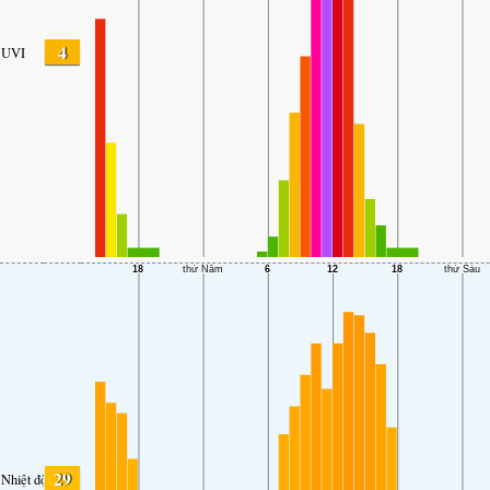
4
UVI
29
Nhiệt độ.