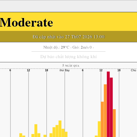
Moderate
Đã cập nhật vào 27 Th07 2026 13:00
29
2
Nhiệt độ.:
°C
- Gió:
m/s 0 -
Dự báo chất lượng không khí
5 ngày qua