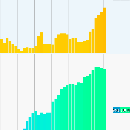
991
1008