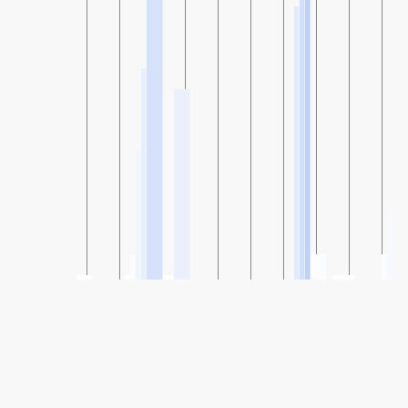
SHARE
Share: Indeks Kualitas Udara Causeway Bay, HongKong
3
(Baik)