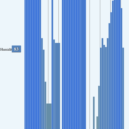
83
Humidity