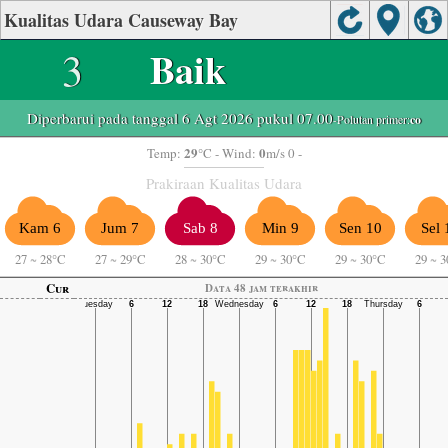
Kualitas Udara Causeway Bay
3
Baik
Diperbarui pada tanggal 6 Agt 2026 pukul 07.00
-Polutan primer:
co
29
0
Temp:
°C
- Wind:
m/s 0 -
Prakiraan Kualitas Udara
Kam 6
Jum 7
Sab 8
Min 9
Sen 10
Sel 
27
~
28°C
27
~
29°C
28
~
30°C
29
~
30°C
29
~
30°C
29
~
3
Cur
Data 48 jam terakhir