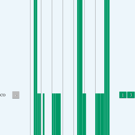
-
1
3
CO