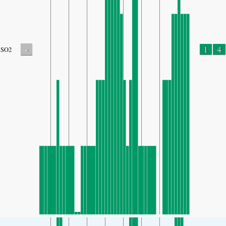
-
1
4
SO2