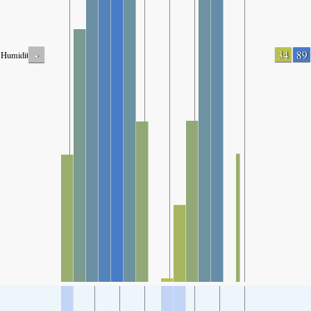
-
34
89
Humidity