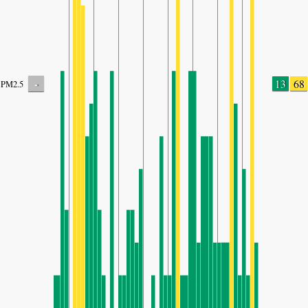
-
13
68
PM2.5