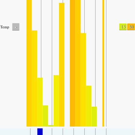
-
15
30
Temp