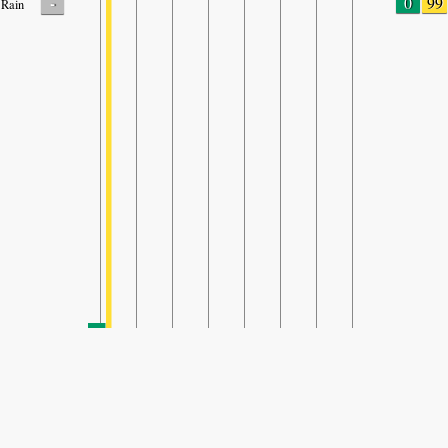
-
0
99
Rain
SHARE
Share: Indeks kvaliteta zraka kompanije Wanquan County
Environmental Protection Bureau, Zhangjiakou
-
(no data)