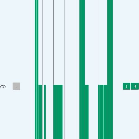
-
1
3
CO