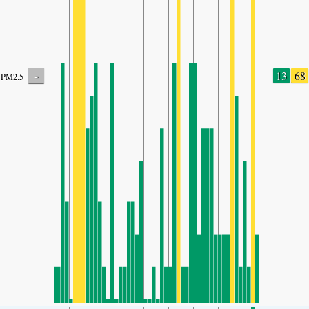
-
13
68
PM2.5