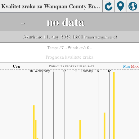
Kvalitet zraka za Wanquan County Environmental Protection Bureau, Zhangjiakou
-
no data
Ažurirano 11. aug. 2022 16:00
-Primarni zagađivač:
o3
-
-
Temp:
°C
- Wind:
m/s 0 -
Prognoza kvalitete zraka
Cur
Min
Max
Podaci za proteklih 48 sati