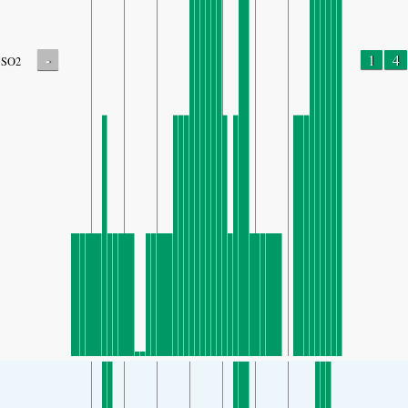
-
1
4
SO2