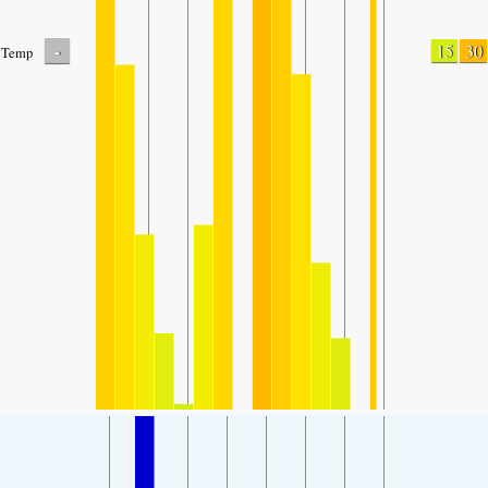
-
15
30
Temp