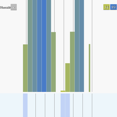
-
34
89
Humidity